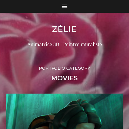
ZÉLIE
Animatrice 3D - Peintre muraliste
PORTFOLIO CATEGORY
MOVIES