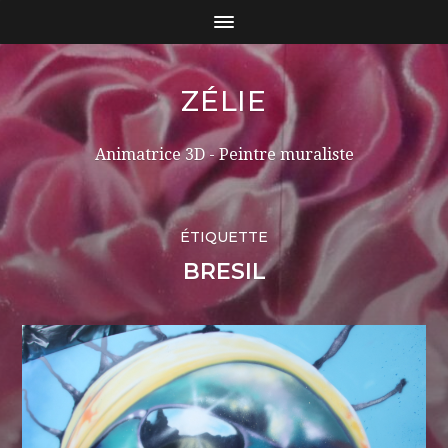
ZÉLIE
Animatrice 3D - Peintre muraliste
ÉTIQUETTE
BRESIL