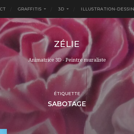
CT
GRAFFITIS
3D
ILLUSTRATION-DESSI
ZÉLIE
Animatrice 3D - Peintre muraliste
ÉTIQUETTE
SABOTAGE